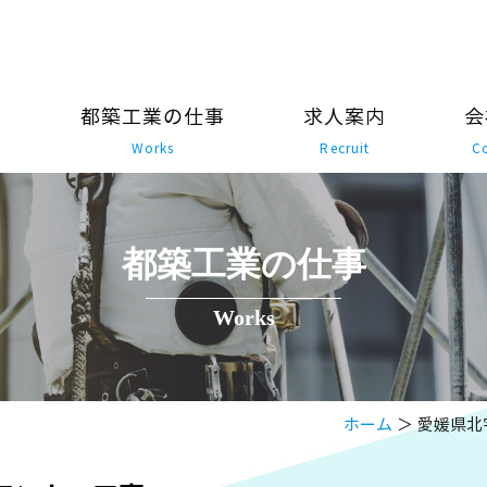
ム
都築工業の仕事
求人案内
会
Works
Recruit
C
都築工業の仕事
Works
ホーム
＞ 愛媛県